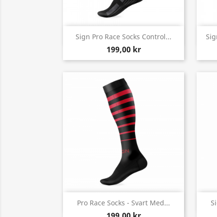
Snabbvy

Sign Pro Race Socks Control...
Sig
199,00 kr
Snabbvy

Pro Race Socks - Svart Med...
Si
199,00 kr