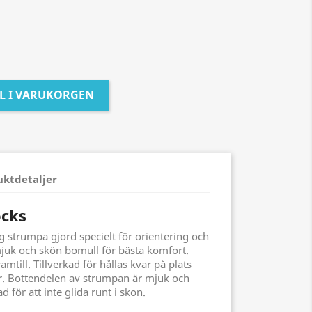
LL I VARUKORGEN
uktdetaljer
ocks
g strumpa gjord specielt för orientering och
 mjuk och skön bomull för bästa komfort.
mtill. Tillverkad för hållas kvar på plats
er. Bottendelen av strumpan är mjuk och
för att inte glida runt i skon.