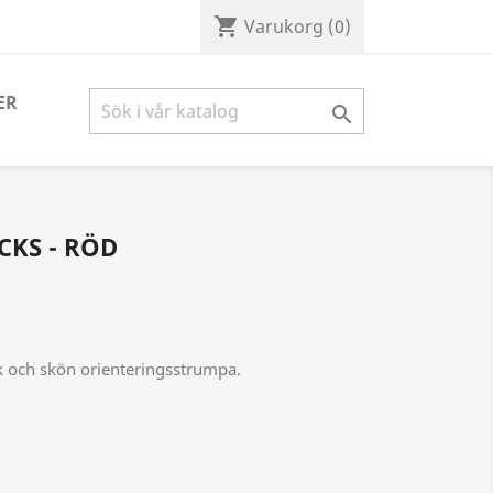
shopping_cart
Varukorg
(0)
ER

CKS - RÖD
k och skön orienteringsstrumpa.