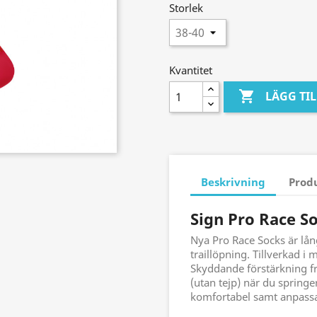
Storlek
Kvantitet

LÄGG TI
Beskrivning
Prod
Sign Pro Race S
Nya Pro Race Socks är lån
traillöpning. Tillverkad i
Skyddande förstärkning fra
(utan tejp) när du spring
komfortabel samt anpassad 