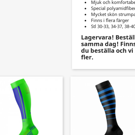
Mjuk och komfortabe
Special polyamidfibe
Mycket skön strump
Finns i flera färger
Stl 30-33, 34-37, 38-4
Lagervara! Beställ
samma dag! Finns 
du beställa och vi
fler.