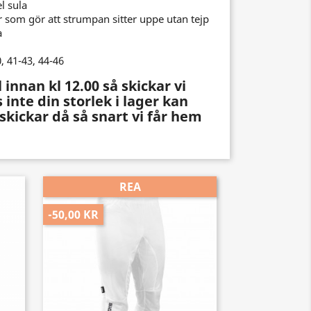
l sula
r som gör att strumpan sitter uppe utan tejp
a
0, 41-43, 44-46
 innan kl 12.00 så skickar vi
inte din storlek i lager kan
 skickar då så snart vi får hem
REA
-50,00 KR