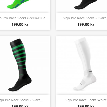
Snabbvy
Snabbvy


n Pro Race Socks Green-Blue
Sign Pro Race Socks - Svart.
199,00 kr
199,00 kr
Snabbvy
Snabbvy


gn Pro Race Socks - Svart...
Sign Pro Race Socks White
199,00 kr
199,00 kr