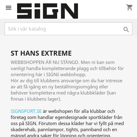
shopping_cart


ST HANS EXTREME
WEBBSHOPPEN ÄR NU STÄNGD. Men ni kan som
vanligt handla kompletterande plagg och tillbehör för
orientering här i SIGN´s webbshopp.
Hör av dig till klubbens ansvarige om du har intresse
av att få igång en ny beställningsomgång eller
behöver komplettera med några klubbkläder (kan
finnas i klubbens lager).
SIGNSPORT.SE
är webshopen för alla klubbar och
företag som handlar egendesignade sportkläder från
oss på SIGN. Förutom dessa kläder har vi fyllt på med
skaderehab, pannlampor, tights, pannband och en
mängd andra saker för löpning och orientering.