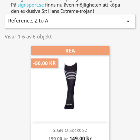
På
signsport.se
finns nu även möjligheten att köpa
den exklusiva S:t Hans Extreme-tröjan!
Reference, Z to A

Visar 1-6 av 6 objekt
REA
-50,00 KR
SIGN O Socks S2
149,00 kr
199,00 kr