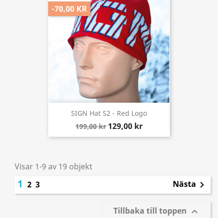
-70,00 KR
SIGN Hat S2 - Red Logo
129,00 kr
199,00 kr
Visar 1-9 av 19 objekt
1
Nästa
2
3

Tillbaka till toppen
