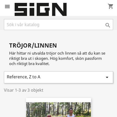
shopping_cart


TRÖJOR/LINNEN
Här hittar ni utvalda tröjor och linnen så att du kan se
riktigt bra ut i skogen. Hög komfort, skön passform
och riktigt bra kvalitet.
Reference, Z to A

Visar 1-3 av 3 objekt