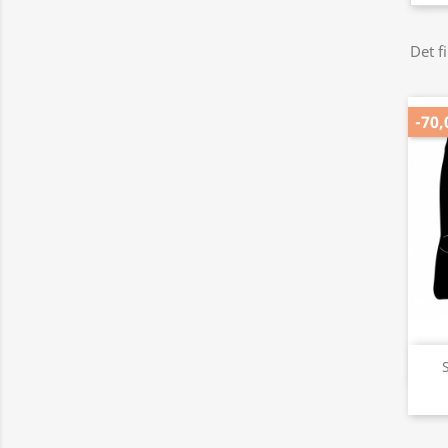
Det f
-70,