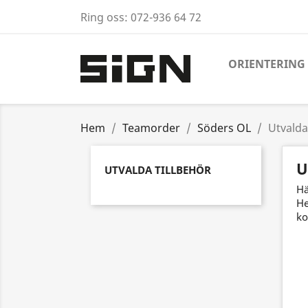
Ring oss:
072-936 64 72
ORIENTERING
Hem
Teamorder
Söders OL
Utvalda
U
UTVALDA TILLBEHÖR
Hä
He
ko