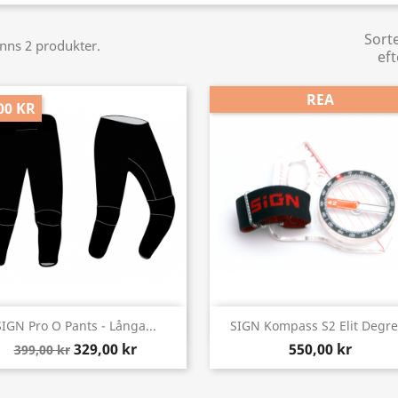
Sort
inns 2 produkter.
eft
REA
00 KR
Snabbvy
Snabbvy


SIGN Pro O Pants - Långa...
SIGN Kompass S2 Elit Degre
329,00 kr
550,00 kr
399,00 kr