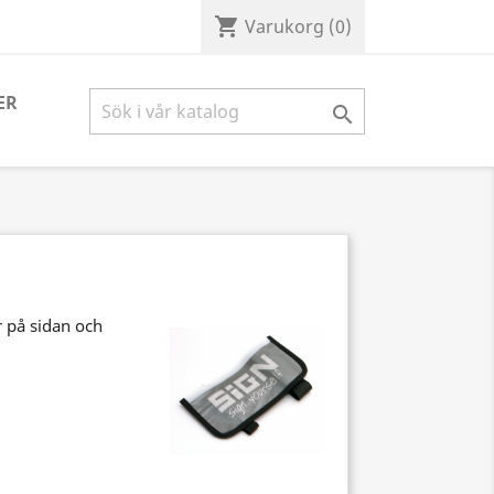
shopping_cart
Varukorg
(0)
ER

är på sidan och