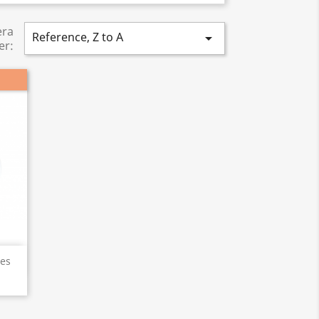
era
Reference, Z to A

er:
es