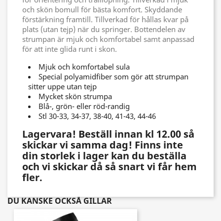
och skön bomull för bästa komfort. Skyddande
förstärkning framtill. Tillverkad för hållas kvar på
plats (utan tejp) när du springer. Bottendelen av
strumpan är mjuk och komfortabel samt anpassad
för att inte glida runt i skon.
Mjuk och komfortabel sula
Special polyamidfiber som gör att strumpan
sitter uppe utan tejp
Mycket skön strumpa
Blå-, grön- eller röd-randig
Stl 30-33, 34-37, 38-40, 41-43, 44-46
Lagervara! Beställ innan kl 12.00 så
skickar vi samma dag! Finns inte
din storlek i lager kan du beställa
och vi skickar då så snart vi får hem
fler.
DU KANSKE OCKSÅ GILLAR