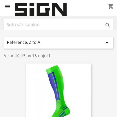
shopping_cart


Reference, Z to A

Visar 10-15 av 15 objekt