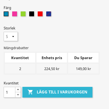
Färg
Rosa
Grön
Svart
Röd
Blue/Red
Blå
Storlek
Mängdrabatter
Kvantitet
Enhets pris
Du Sparar
2
224,50 kr
149,00 kr
Kvantitet

LÄGG TILL I VARUKORGEN