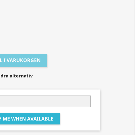
öd
LL I VARUKORGEN
dra alternativ
Y ME WHEN AVAILABLE