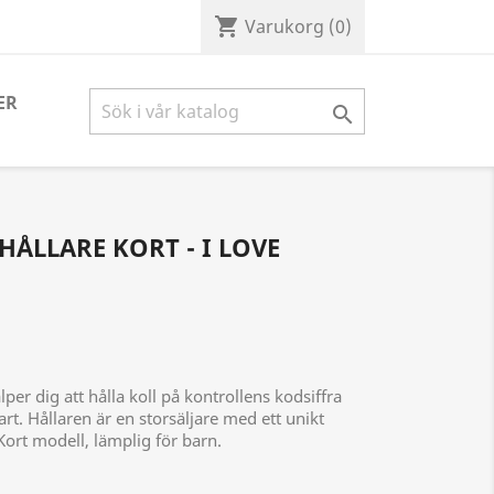
shopping_cart
Varukorg
(0)
ER

HÅLLARE KORT - I LOVE
lper dig att hålla koll på kontrollens kodsiffra
art. Hållaren är en storsäljare med ett unikt
Kort modell, lämplig för barn.