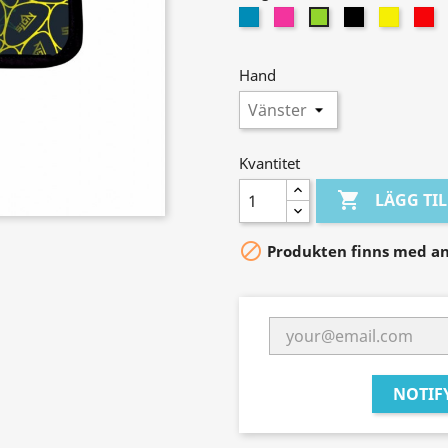
Blå
Rosa
Svart
Gul
R
Grön
Hand
Kvantitet

LÄGG TI

Produkten finns med an
NOTIF