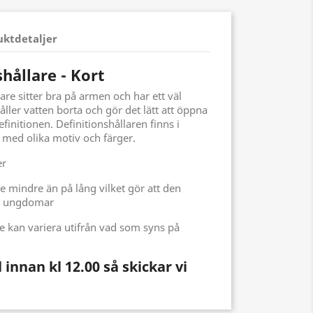
uktdetaljer
hållare - Kort
lare sitter bra på armen och har ett väl
ller vatten borta och gör det lätt att öppna
efinitionen. Definitionshållaren finns i
 med olika motiv och färger.
er
e mindre än på lång vilket gör att den
ch ungdomar
 kan variera utifrån vad som syns på
 innan kl 12.00 så skickar vi