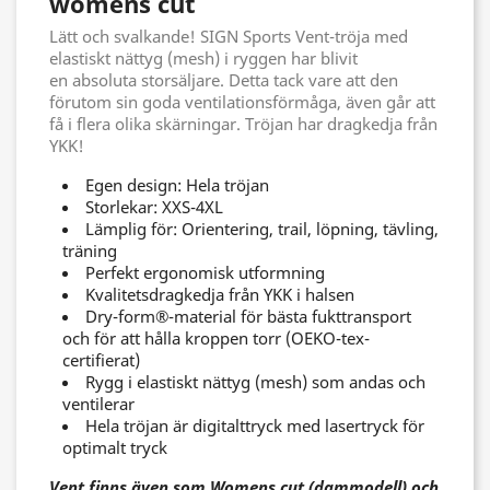
womens cut
Lätt och svalkande! SIGN Sports Vent-tröja med
elastiskt nättyg (mesh) i ryggen har blivit
en absoluta storsäljare. Detta tack vare att den
förutom sin goda ventilationsförmåga, även går att
få i flera olika skärningar. Tröjan har dragkedja från
YKK!
Egen design:
Hela tröjan
Storlekar:
XXS-4XL
Lämplig för:
Orientering, trail, löpning, tävling,
träning
Perfekt ergonomisk utformning
Kvalitetsdragkedja från YKK i halsen
Dry-form®-material för bästa fukttransport
och för att hålla kroppen torr (OEKO-tex-
certifierat)
Rygg i elastiskt nättyg (mesh) som andas och
ventilerar
Hela tröjan är digitalttryck med lasertryck för
optimalt tryck
Vent finns även som Womens cut (dammodell) och