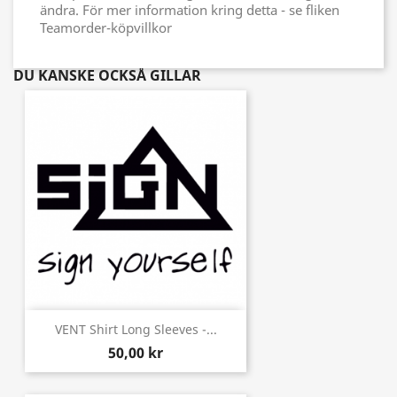
ändra. För mer information kring detta - se fliken
Teamorder-köpvillkor
DU KANSKE OCKSÅ GILLAR
VENT Shirt Long Sleeves -...
50,00 kr