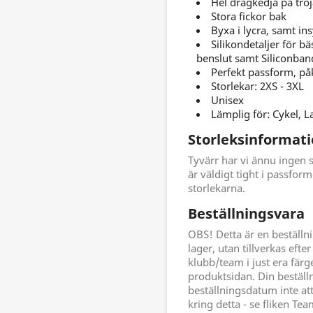
Hel dragkedja på trö
Stora fickor bak
Byxa i lycra, samt in
Silikondetaljer för b
benslut samt Siliconband 
Perfekt passform, på
Storlekar: 2XS - 3XL
Unisex
Lämplig för: Cykel,
Storleksinformat
Tyvärr har vi ännu ingen s
är väldigt tight i passfor
storlekarna.
Beställningsvara
OBS! Detta är en beställn
lager, utan tillverkas efte
klubb/team i just era färg
produktsidan. Din beställ
beställningsdatum inte at
kring detta - se fliken Te