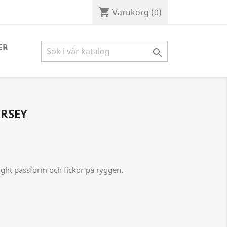
shopping_cart
Varukorg
(0)
ER

ERSEY
ight passform och fickor på ryggen.