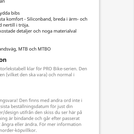
jan
sydda bibs
ästa komfort - Siliconband, breda i ärm- och
nertill i tröja.
kostade detaljer och noga materialval
 Landsväg, MTB och MTBO
ion
torlekstabell klar för PRO Bike-serien. Den
men (vilket den ska vara) och normal i
ingsvara! Den finns med andra ord inte i
r sista beställningsdatum för just din
er/design utifrån den skiss du ser här på
ning är bindande och går efter passerat
t ångra eller ändra. För mer information
amorder-köpvillkor.