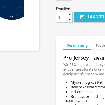
Kvantitet

LÄGG TI
Beskrivning
Prod
Pro Jersey - ava
Vår PRO-kollektion för cy
av Sveriges största cykelk
detaljerna så bra som möjl
Mycket hög kvalitet i
Italienska kvalitetsma
Hel dragkedja
Bra passform och mju
fukttransport