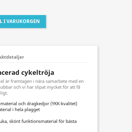
LL I VARUKORGEN
uktdetaljer
ncerad cykeltröja
kel är framtagen i nära samarbete med en
lubbar och vi har slipat mycket för att få
igt.
 material och dragkedjor (YKK-kvalitet)
terial i hela plagget
ka, skönt funktionsmaterial för bästa