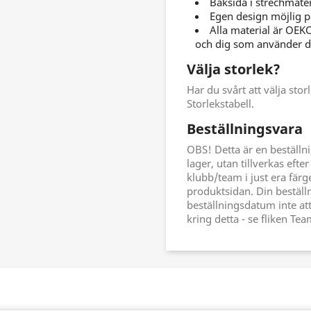
Baksida i strechmater
Egen design möjlig p
Alla material är OEKO
och dig som använder 
Välja storlek?
Har du svårt att välja stor
Storlekstabell.
Beställningsvara
OBS! Detta är en beställn
lager, utan tillverkas efte
klubb/team i just era färg
produktsidan. Din beställ
beställningsdatum inte at
kring detta - se fliken Te