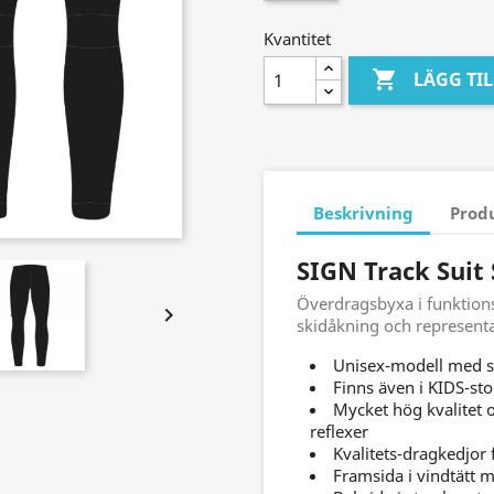
Kvantitet

LÄGG TI
Beskrivning
Prod
SIGN Track Suit
Överdragsbyxa i funktionsm

skidåkning och represent
Unisex-modell med st
Finns även i KIDS-stor
Mycket hög kvalitet 
reflexer
Kvalitets-dragkedjor 
Framsida i vindtätt m