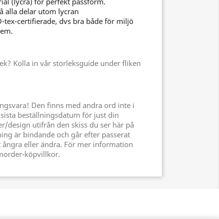
ial (lycra) för perfekt passform.
å alla delar utom lycran
-tex-certifierade, dvs bra både för miljö
dem.
lek? Kolla in vår storleksguide under fliken
ingsvara! Den finns med andra ord inte i
r sista beställningsdatum för just din
er/design utifrån den skiss du ser här på
ning är bindande och går efter passerat
t ångra eller ändra. För mer information
amorder-köpvillkor.