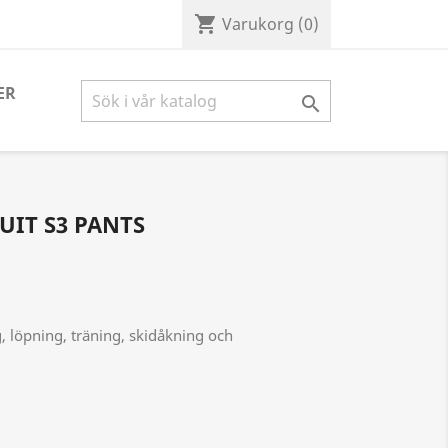
shopping_cart
Varukorg
(0)
ER

UIT S3 PANTS
, löpning, träning, skidåkning och