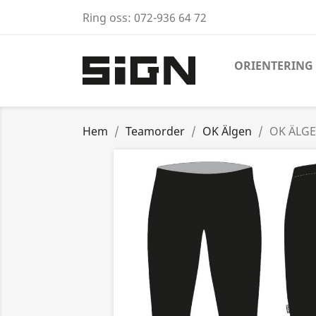
Ring oss:
072-936 64 72
ORIENTERING
Hem
Teamorder
OK Älgen
OK ÄLGE