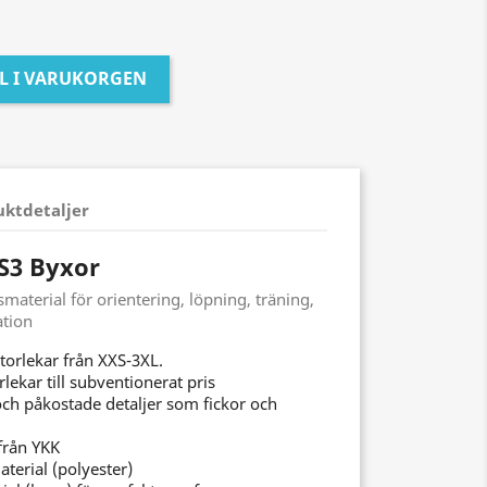
LL I VARUKORGEN
uktdetaljer
 S3 Byxor
aterial för orientering, löpning, träning,
ation
orlekar från XXS-3XL.
lekar till subventionerat pris
och påkostade detaljer som fickor och
från YKK
aterial (polyester)