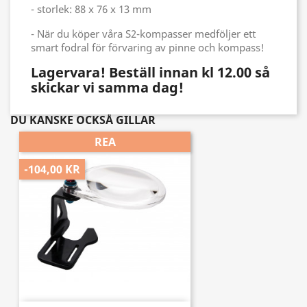
- storlek: 88 x 76 x 13 mm
- När du köper våra S2-kompasser medföljer ett
smart fodral för förvaring av pinne och kompass!
Lagervara! Beställ innan kl 12.00 så
skickar vi samma dag!
DU KANSKE OCKSÅ GILLAR
REA
-104,00 KR